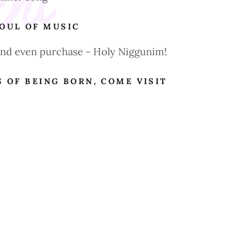
ent
SOUL OF MUSIC
, and even purchase - Holy Niggunim!
S OF BEING BORN, COME VISIT