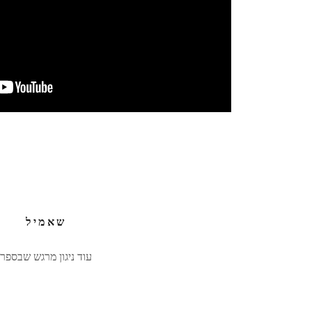
שאמיל
עוד ניגון מרגש שבספר